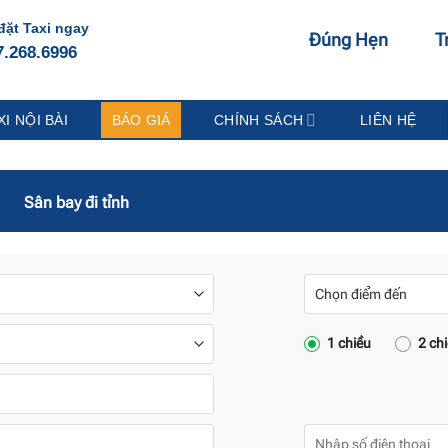
đặt Taxi ngay
Đúng Hẹn
T
7.268.6996
XI NỘI BÀI
BÁO GIÁ
CHÍNH SÁCH
LIÊN HỆ
Sân bay đi tỉnh
1 chiều
2 ch