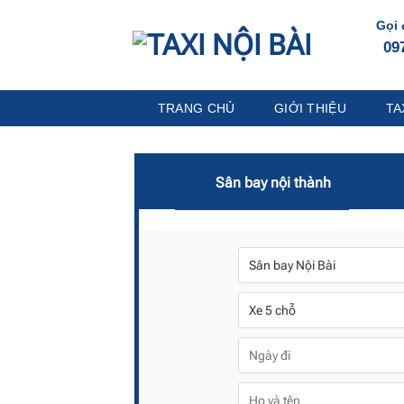
Chuyển
Gọi 
đến
09
nội
dung
TRANG CHỦ
GIỚI THIỆU
TA
Sân bay nội thành