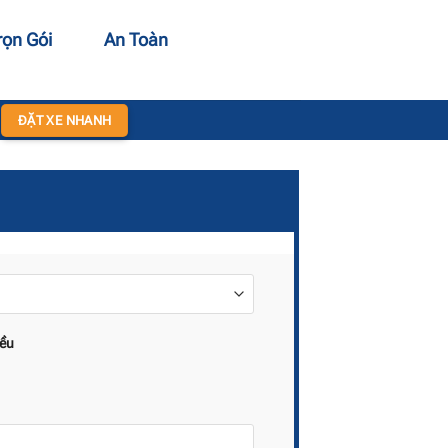
rọn Gói
An Toàn
ĐẶT XE NHANH
iều