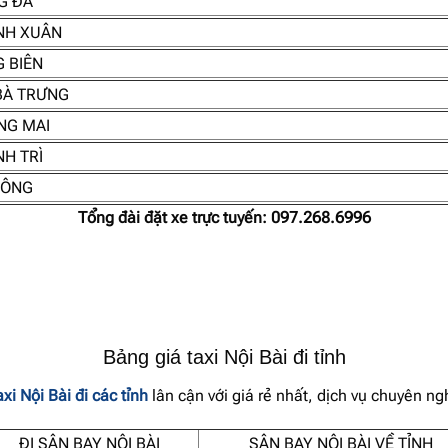
G ĐA
ANH XUÂN
G BIÊN
 BÀ TRƯNG
NG MAI
NH TRÌ
ĐÔNG
Tổng đài đặt xe trực tuyến:
097.268.6996
Bảng giá taxi Nội Bài đi tỉnh
axi Nội Bài đi các tỉnh
lân cận với giá rẻ nhất, dịch vụ chuyên n
ĐI SÂN BAY NỘI BÀI
SÂN BAY NỘI BÀI VỀ TỈNH