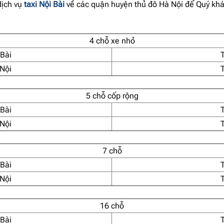
dịch vụ
taxi Nội Bài
về các quận huyện thủ đô Hà Nội để Quý kh
4 chỗ xe nhỏ
 Bài
 Nội
5 chỗ cốp rộng
 Bài
 Nội
7 chỗ
 Bài
 Nội
16 chỗ
 Bài