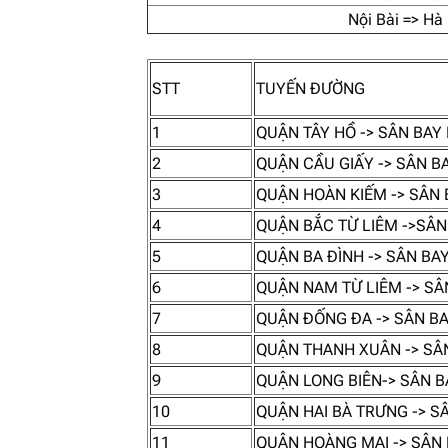
Nội Bài => Hà
STT
TUYẾN ĐƯỜNG
1
QUẬN TÂY HỒ -> SÂN BAY 
2
QUẬN CẦU GIẤY -> SÂN BA
3
QUẬN HOÀN KIẾM -> SÂN B
4
QUẬN BẮC TỪ LIÊM ->SÂN 
5
QUẬN BA ĐÌNH -> SÂN BAY
6
QUẬN NAM TỪ LIÊM -> SÂN
7
QUẬN ĐỐNG ĐA -> SÂN BA
8
QUẬN THANH XUÂN -> SÂN
9
QUẬN LONG BIÊN-> SÂN BA
10
QUẬN HAI BÀ TRƯNG -> SÂ
11
QUẬN HOÀNG MAI -> SÂN 