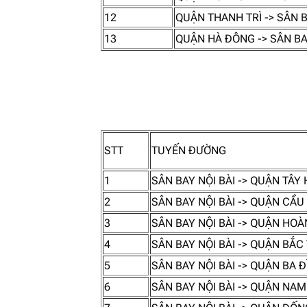
12
QUẬN THANH TRÌ -> SÂN B
13
QUẬN HÀ ĐÔNG -> SÂN BA
STT
TUYẾN ĐƯỜNG
1
SÂN BAY NỘI BÀI -> QUẬN TÂY
2
SÂN BAY NỘI BÀI -> QUẬN CẦU
3
SÂN BAY NỘI BÀI -> QUẬN HOÀ
4
SÂN BAY NỘI BÀI -> QUẬN BẮC
5
SÂN BAY NỘI BÀI -> QUẬN BA 
6
SÂN BAY NỘI BÀI -> QUẬN NAM