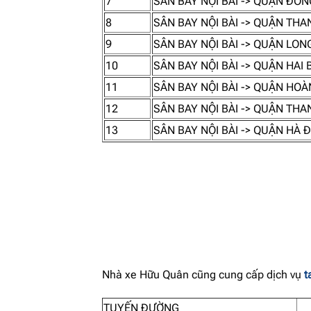
7
SÂN BAY NỘI BÀI -> QUẬN ĐỐN
8
SÂN BAY NỘI BÀI -> QUẬN TH
9
SÂN BAY NỘI BÀI -> QUẬN LON
10
SÂN BAY NỘI BÀI -> QUẬN HAI
11
SÂN BAY NỘI BÀI -> QUẬN HOÀ
12
SÂN BAY NỘI BÀI -> QUẬN THA
13
SÂN BAY NỘI BÀI -> QUẬN HÀ 
Nhà xe Hữu Quân cũng cung cấp dịch vụ
t
TUYẾN ĐƯỜNG