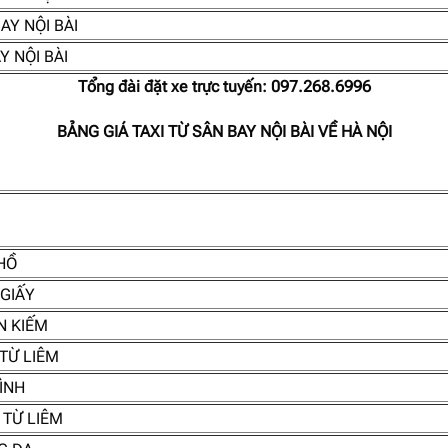
AY NỘI BÀI
Y NỘI BÀI
Tổng đài đặt xe trực tuyến:
097.268.6996
BẢNG GIÁ TAXI TỪ SÂN BAY NỘI BÀI VỀ HÀ NỘI
 HỒ
 GIẤY
N KIẾM
 TỪ LIÊM
ĐÌNH
 TỪ LIÊM