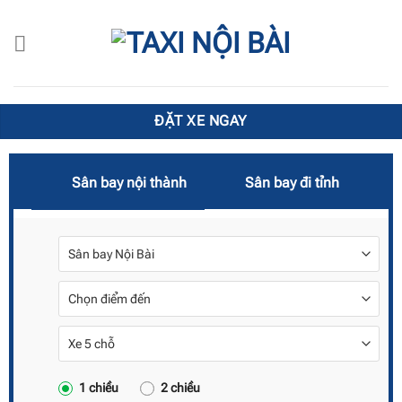
Chuyển
đến
nội
dung
ĐẶT XE NGAY
Sân bay nội thành
Sân bay đi tỉnh
1 chiều
2 chiều